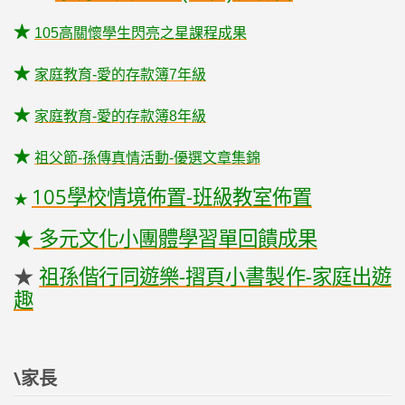
★
105高關懷學生閃亮之星課程成果
★
家庭教育-愛的存款簿7年級
★
家庭教育-愛的存款簿8年級
★
祖父節-孫傳真情活動-優選文章集錦
105學校情境佈置-班級教室佈置
★
★
多元文化小團體學習單回饋成果
★
祖孫偕行同遊樂-摺頁小書製作-家庭出遊
趣
\家長