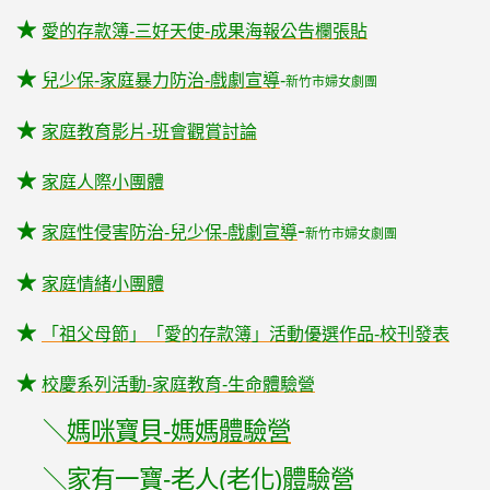
★
愛的存款簿-三好天使-成果海報公告欄張貼
★
兒少保-家庭暴力防治-戲劇宣導
-
新竹市婦女劇團
★
家庭教育影片-班會觀賞討論
★
家庭人際小團體
-
★
家庭性侵害防治-兒少保-戲劇宣導
新竹市婦女劇團
★
家庭情緒小團體
★
「祖父母節」「愛的存款簿」活動優選作品-校刊發表
★
校慶系列活動-家庭教育-生命體驗營
＼
媽咪寶貝-媽媽體驗營
＼
家有一寶-老人(老化)體驗營