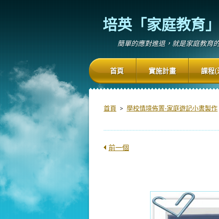
培英「家庭教育
簡單的應對進退，就是家庭教育
首頁
實施計畫
課程(
首頁
>
學校情境佈置-家庭遊記小書製作
前一個