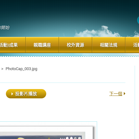
」
的開始
活動)成果
親職講座
校外資源
相關法規
活
>
PhotoCap_003.jpg
投影片播放
下一個